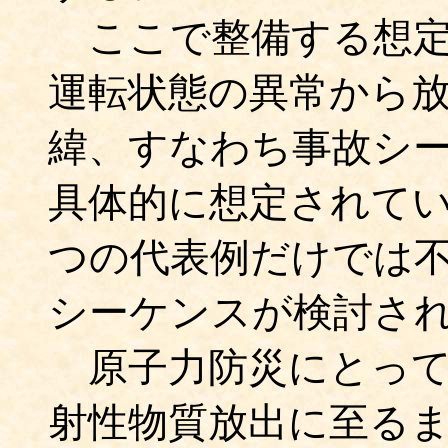
ここで整備する想定
運転状態の異常から
緯、すなわち事故シ
具体的に想定されて
つの代表例だけでは
シーケンスが検討さ
原子力防災にとって
射性物質放出に至る