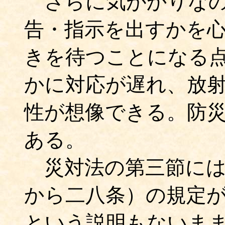
さらに気がかりなの
告・指示を出すかを
きを待つことになる
かに対応が遅れ、放
性が想像できる。防
ある。
災対法の第三節には
から二八条）の規定
という説明もないま