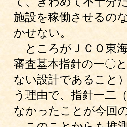
て、きわめて不十分
施設を稼働させるの
かせない。
ところがＪＣＯ東海
審査基本指針の一〇
ない設計であること
う理由で、指針一二
なかったことが今回
このことからも推測