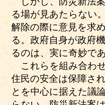
しかし、防災新法案
る場が見あたらない
解除の際に意見を求
る。政府自身が政府
るのは、実に奇妙で
これらを組み合わせ
住民の安全は保障さ
とを中心に据えた議
らない。防災新法案