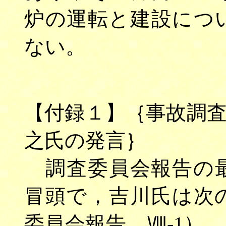
炉の運転と建設につ
ない。
【付録１】｛事故調
之氏の発言｝
調査委員会報告の最
冒頭で，吉川氏は次
委員会報告，Ⅷ-1）