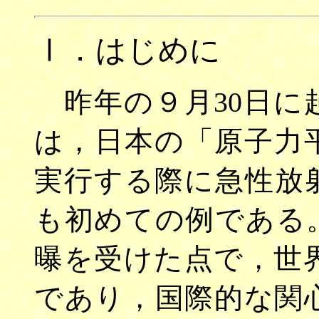
Ⅰ．はじめに
昨年の９月30日に
は，日本の「原子力
実行する際に急性放
も初めての例である
曝を受けた点で，世
であり，国際的な関