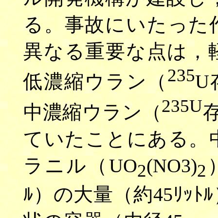
る。事故にいたった
異なる重要な点は，
235
低濃縮ウラン（
U
235U
中濃縮ウラン（
ていたことにある。
ラニル（UO
(NO3)
2
2
ﾙ）の大量（約45ﾘｯ