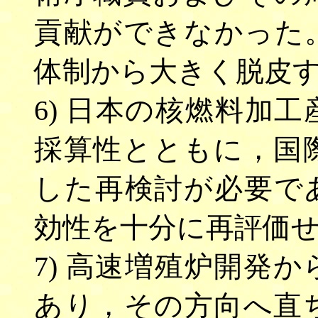
貢献ができなかった
体制から大きく脱皮
6) 日本の核燃料加
採算性とともに，国
した再検討が必要で
効性を十分に再評価
7) 高速増殖炉開発
あり，その方向へ直