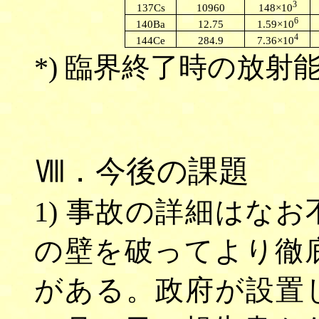
3
148×10
137Cs
10960
6
1.59×10
140Ba
12.75
4
7.36×10
144Ce
284.9
*) 臨界終了時の放射
Ⅷ．今後の課題
1) 事故の詳細はな
の壁を破ってより徹
がある。政府が設置