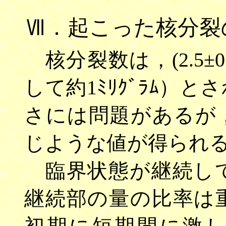
Ⅶ．起こった核分裂
核分裂数は，(2.5±0.1
して約1ﾐﾘｸﾞﾗﾑ）
さには問題があるが
じような値が得られ
臨界状態が継続して
継続部の量の比率は