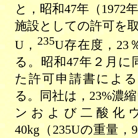
と，昭和47年（197
施設としての許可を取ら
235
U，
U存在度，2
る。昭和47年２月
た許可申請書による
る。同社は，23%濃
ンおよび二酸化
40kg（235Uの重量，