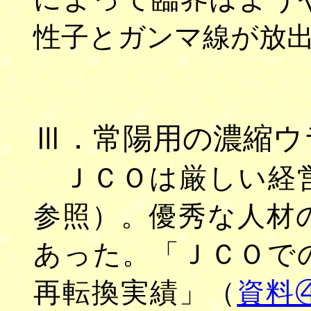
性子とガンマ線が放
Ⅲ．常陽用の濃縮ウ
ＪＣＯは厳しい経
参照）。優秀な人材
あった。「ＪＣＯで
再転換実績」（
資料