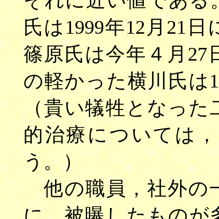
それに近い値である
氏は1999年12月2
篠原氏は今年４月2
の軽かった横川氏は
（貴い犠牲となった
的治療については，
う。）
他の職員，社外の一
に，被曝したものが