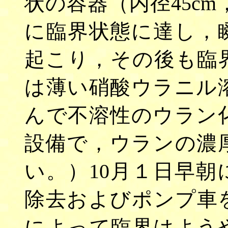
状の容器（内径45cm
に臨界状態に達し，
起こり，その後も臨
は薄い硝酸ウラニル
んで不溶性のウラン
設備で，ウランの濃
い。）10月１日早
除去およびポンプ車
によって臨界はよう