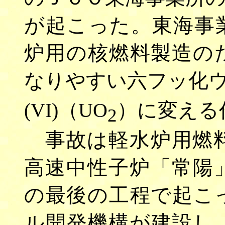
が起こった。東海事
炉用の核燃料製造の
なりやすい六フッ化ウ
(VI)（UO
）に変える
2
事故は軽水炉用燃料
高速中性子炉「常陽
の最後の工程で起こ
ル開発機構が建設し