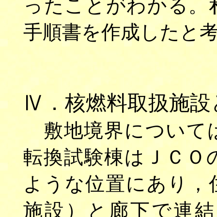
ったことがわかる。
手順書を作成したと
Ⅳ．核燃料取扱施設
敷地境界について
転換試験棟はＪＣＯ
ような位置にあり，
施設）と廊下で連