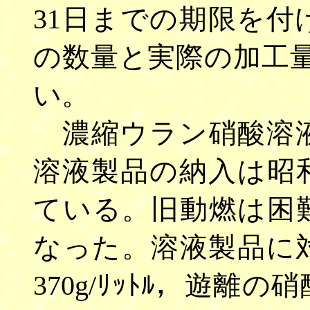
31日までの期限を
の数量と実際の加工量（
い。
濃縮ウラン硝酸溶液
溶液製品の納入は昭和
ている。旧動燃は困
なった。溶液製品に
370g/ﾘｯﾄﾙ，遊離