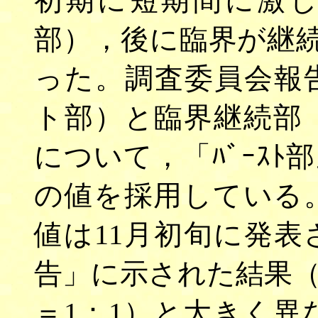
初期に短期間に激し
部），後に臨界が継続
った。調査委員会報
ト部）と臨界継続部
について，「ﾊﾞｰｽﾄ部
の値を採用している
値は11月初旬に発
告」に示された結果（「ﾊ
＝1：1）と大きく