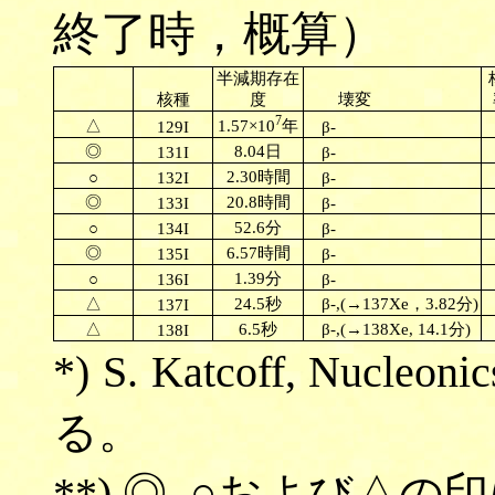
終了時，概算）
半減期存在
核種
度
壊変
7
1.57×10
年
△
129I
β
-
◎
8.04日
131I
β
-
2.30時間
○
132I
β
-
◎
20.8時間
133I
β
-
52.6分
○
134I
β
-
◎
6.57時間
135I
β
-
1.39分
○
136I
β
-
△
24.5秒
β
-,(→137Xe，3.82分)
137I
△
6.5秒
β
-,(→138Xe, 14.1分)
138I
*) S. Katcoff, Nucleoni
る。
**) ◎, ○および