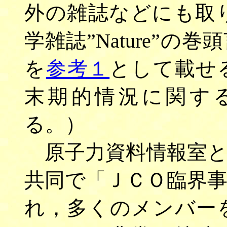
外の雑誌などにも取
学雑誌”Nature”の巻
を
参考１
として載せ
末期的情況に関す
る。）
原子力資料情報室と
共同で「ＪＣＯ臨界
れ，多くのメンバー