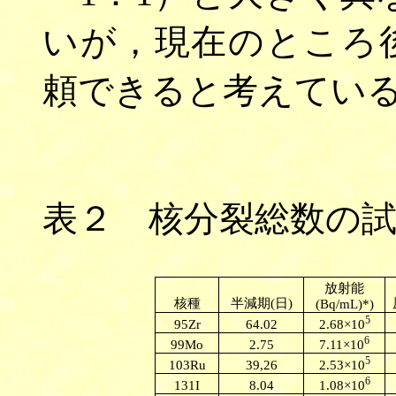
いが，現在のところ
頼できると考えてい
表２ 核分裂総数の
放射能
核種
半減期
(日)
(Bq/mL)*)
5
2.68×10
95Zr
64.02
6
7.11×10
99Mo
2.75
5
2.53×10
103Ru
39,26
6
1.08×10
131I
8.04