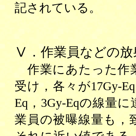
記されている。
Ⅴ．作業員などの放
作業にあたった作業
受け，各々が17Gy-Eq（
Eq，3Gy-Eqの線
業員の被曝線量も，