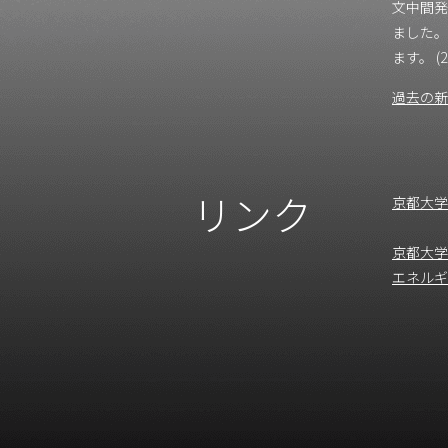
文中間発
ました。
ます。 (20
過去の新
リンク
京都大学
京都大学
エネルギ