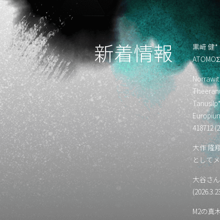
新着情報
黒﨑 健
ATOMOΣ
Norrawit
Theeranu
Tanusilp
Europium
418712 (2
大作 隆
としてメン
大谷さん
(2026.3.2
M2の真