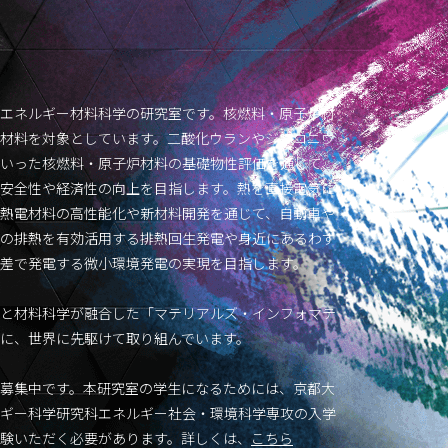
エネルギー材料科学の研究室です。核燃料・原子炉材
材料を対象としています。二酸化ウランやジルコニウ
いった核燃料・原子炉材料の基礎物性評価を通じて、
安全性や経済性の向上を目指します。熱を直接電気に
熱電材料の高性能化や新材料開発を通じて、自動車や
の排熱を有効活用する排熱回生発電や身近にあるわず
差で発電する微小環境発電の実現を目指します。
と材料科学が融合した「マテリアルズ・インフォマテ
に、世界に先駆けて取り組んでいます。
募集中です。本研究室の学生になるためには、京都大
ギー科学研究科エネルギー社会・環境科学専攻の入学
験いただく必要があります。詳しくは、
こちら