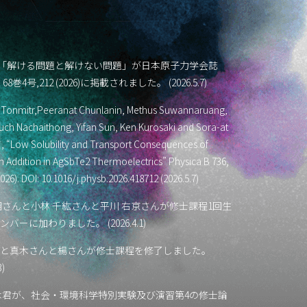
*「解ける問題と解けない問題」が日本原子力学会誌
 68巻4号,212 (2026)に掲載されました。 (2026.5.7)
 Tonmitr,Peeranat Chunlanin, Methus Suwannaruang,
ch Nachaithong, Yifan Sun, Ken Kurosaki and Sora-at
*, “Low Solubility and Transport Consequences of
 Addition in AgSbTe2 Thermoelectrics” Physica B 736,
026). DOI: 10.1016/j.physb.2026.418712 (2026.5.7)
翔さんと小林 千紘さんと平川 右京さんが修士課程1回生
バーに加わりました。 (2026.4.1)
と真木さんと楊さんが修士課程を修了しました。
3)
木君が、社会・環境科学特別実験及び演習第4の修士論