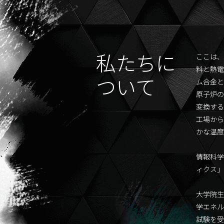
私たちに
ここは、
料と熱電
ついて
ム合金と
原子炉の
変換する
工場から
かな温度
情報科学
ィクス」
大学院生
学エネル
試験を受