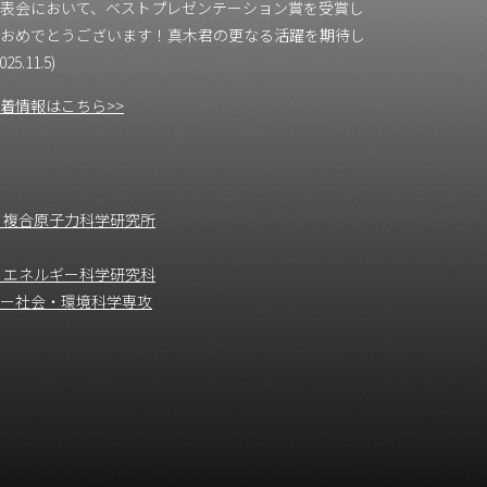
表会において、ベストプレゼンテーション賞を受賞し
おめでとうございます！真木君の更なる活躍を期待し
25.11.5)
着情報はこちら>>
 複合原子力科学研究所
 エネルギー科学研究科
ー社会・環境科学専攻