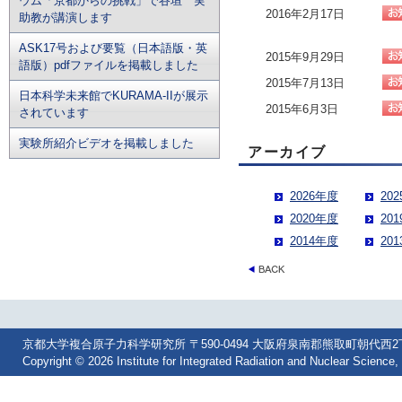
ウム「京都からの挑戦」で谷垣 実
2016年2月17日
助教が講演します
ASK17号および要覧（日本語版・英
2015年9月29日
語版）pdfファイルを掲載しました
2015年7月13日
日本科学未来館でKURAMA-IIが展示
2015年6月3日
されています
実験所紹介ビデオを掲載しました
アーカイブ
2026年度
20
2020年度
20
2014年度
20
京都大学複合原子力科学研究所 〒590-0494 大阪府泉南郡熊取町朝代西2丁目 Tel: 07
Copyright © 2026 Institute for Integrated Radiation and Nuclear Science, 