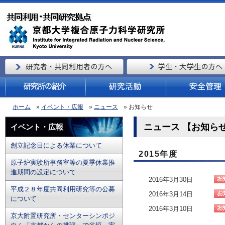
ホーム
»
イベント・広報
»
ニュース
» お知らせ
ニュース 【お知らせ
イベント・広報
創立記念日による休業について
2015年度
原子炉実験所事務室等の夏季休業推
進期間の設定について
2016年3月30日
平成２８年度共同利用研究等の公募
2016年3月14日
について
2016年3月10日
京大附置研究所・センターシンポジ