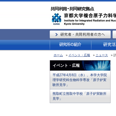
ホーム
»
イベント・広報
»
ニュース
» 
イベント・広報
平成27年4月8日（水）、本学大学院
理学研究科生物科学専攻「原子炉実
験所見学」
熊取町立熊取中学校「原子炉実験所
見学」