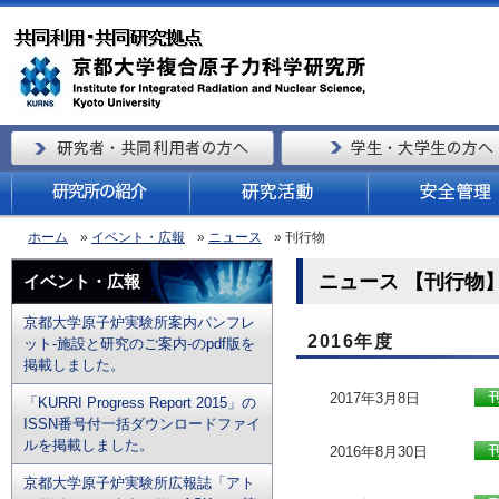
ホーム
»
イベント・広報
»
ニュース
» 刊行物
ニュース 【刊行物】
イベント・広報
京都大学原子炉実験所案内パンフレ
2016年度
ット-施設と研究のご案内-のpdf版を
掲載しました。
2017年3月8日
「KURRI Progress Report 2015」の
ISSN番号付一括ダウンロードファイ
ルを掲載しました。
2016年8月30日
京都大学原子炉実験所広報誌「アト