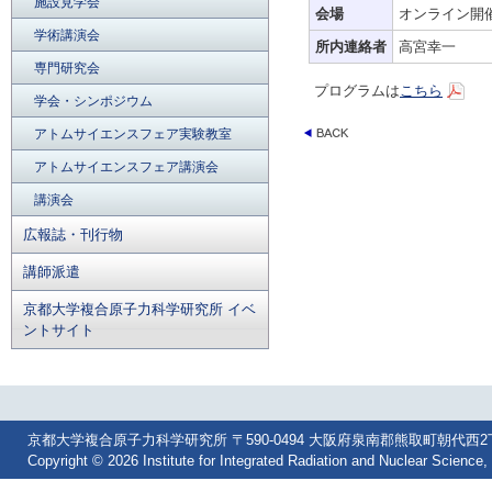
施設見学会
会場
オンライン開
学術講演会
所内連絡者
高宮幸一
専門研究会
プログラムは
こちら
学会・シンポジウム
アトムサイエンスフェア実験教室
アトムサイエンスフェア講演会
講演会
広報誌・刊行物
講師派遣
京都大学複合原子力科学研究所 イベ
ントサイト
京都大学複合原子力科学研究所 〒590-0494 大阪府泉南郡熊取町朝代西2丁目 Tel: 07
Copyright © 2026 Institute for Integrated Radiation and Nuclear Science, 