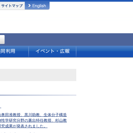
。
の奥田准教授、黒川助教、生体分子構造
物性学研究分野の裏出特任教授、杉山教
研究成果が発表されました。