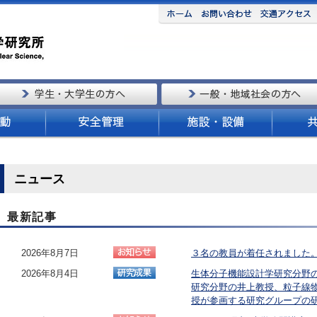
ニュース
最新記事
2026年8月7日
３名の教員が着任されました
2026年8月4日
生体分子機能設計学研究分野
研究分野の井上教授、粒子線
授が参画する研究グループの