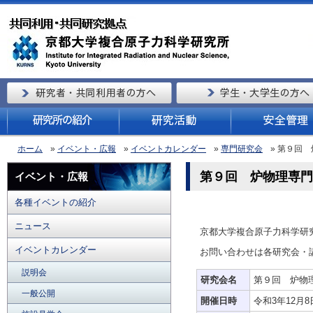
ホーム
»
イベント・広報
»
イベントカレンダー
»
専門研究会
» 第９回
第９回 炉物理専門
イベント・広報
各種イベントの紹介
ニュース
京都大学複合原子力科学研
イベントカレンダー
お問い合わせは各研究会・
説明会
研究会名
第９回 炉物
一般公開
開催日時
令和3年12月8日