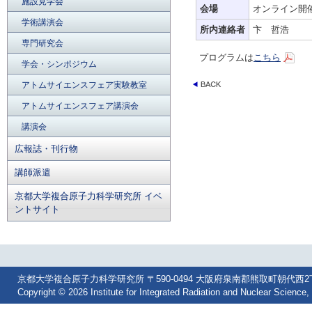
施設見学会
会場
オンライン開催(
学術講演会
所内連絡者
卞 哲浩
専門研究会
プログラムは
こちら
学会・シンポジウム
アトムサイエンスフェア実験教室
アトムサイエンスフェア講演会
講演会
広報誌・刊行物
講師派遣
京都大学複合原子力科学研究所 イベ
ントサイト
京都大学複合原子力科学研究所 〒590-0494 大阪府泉南郡熊取町朝代西2丁目 Tel: 07
Copyright © 2026 Institute for Integrated Radiation and Nuclear Science, 