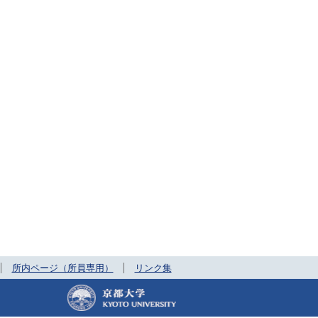
所内ページ（所員専用）
リンク集