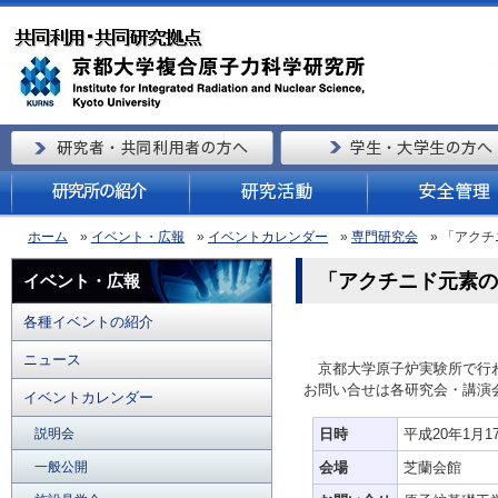
ホーム
»
イベント・広報
»
イベントカレンダー
»
専門研究会
» 「アク
「アクチニド元素の
イベント・広報
各種イベントの紹介
ニュース
京都大学原子炉実験所で行
お問い合せは各研究会・講演
イベントカレンダー
説明会
日時
平成20年1月17
一般公開
会場
芝蘭会館