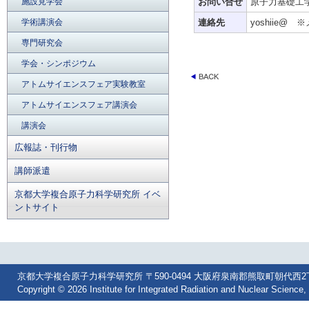
施設見学会
お問い合せ
原子力基礎工
学術講演会
連絡先
yoshiie@ 
専門研究会
学会・シンポジウム
アトムサイエンスフェア実験教室
アトムサイエンスフェア講演会
講演会
広報誌・刊行物
講師派遣
京都大学複合原子力科学研究所 イベ
ントサイト
京都大学複合原子力科学研究所 〒590-0494 大阪府泉南郡熊取町朝代西2丁目 Tel: 07
Copyright © 2026 Institute for Integrated Radiation and Nuclear Science, 