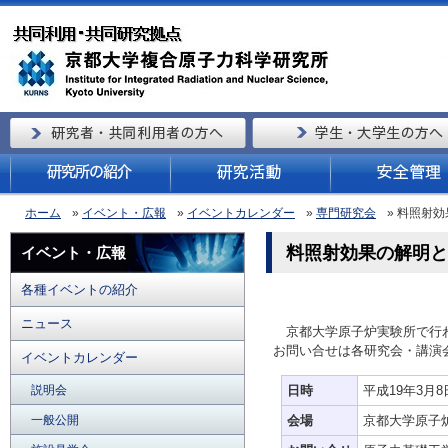
ホーム
»
イベント・広報
»
イベントカレンダー
»
専門研究会
» 料照射
料照射効果の解明と
イベント・広報
各種イベントの紹介
ニュース
京都大学原子炉実験所で行
お問い合せは各研究会・講演
イベントカレンダー
説明会
日時
平成19年3月8日
一般公開
会場
京都大学原子