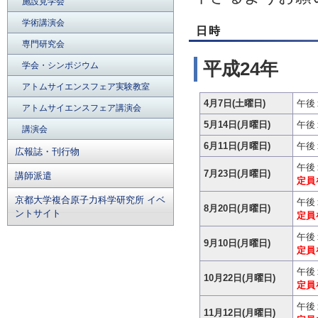
施設見学会
学術講演会
日時
専門研究会
平成24年
学会・シンポジウム
アトムサイエンスフェア実験教室
4月7日(土曜日)
午後
アトムサイエンスフェア講演会
5月14日(月曜日)
午後
講演会
6月11日(月曜日)
午後
広報誌・刊行物
午後
7月23日(月曜日)
講師派遣
定員
京都大学複合原子力科学研究所 イベ
午後
8月20日(月曜日)
ントサイト
定員
午後
9月10日(月曜日)
定員
午後
10月22日(月曜日)
定員
午後
11月12日(月曜日)