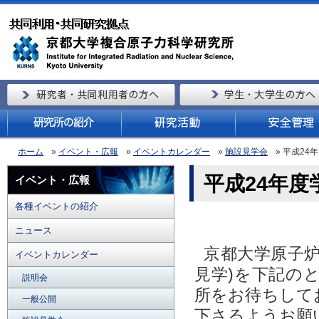
ホーム
»
イベント・広報
»
イベントカレンダー
»
施設見学会
» 平成24
平成24年度
イベント・広報
各種イベントの紹介
ニュース
京都大学原子炉
イベントカレンダー
見学)を下記の
説明会
所をお待ちして
一般公開
下さるようお願