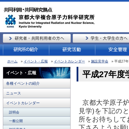
ホーム
»
イベント・広報
»
イベントカレンダー
»
施設見学会
» 平成27
平成27年度
イベント・広報
各種イベントの紹介
ニュース
京都大学原子炉
イベントカレンダー
見学)を下記の
説明会
所をお待ちして
一般公開
下さるようお願