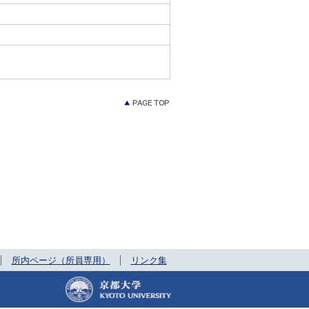
所内ページ（所員専用）
リンク集