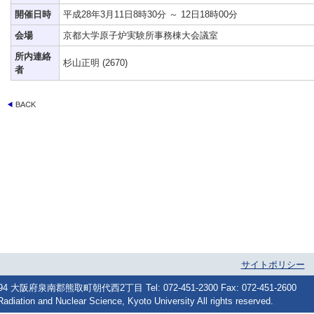
開催日時
平成28年3月11日8時30分 ～ 12日18時00分
会場
京都大学原子炉実験所事務棟大会議室
所内連絡
杉山正明 (2670)
者
サイトポリシー
府泉南郡熊取町朝代西2丁目 Tel: 072-451-2300 Fax: 072-451-2600
Radiation and Nuclear Science, Kyoto University All rights reserved.