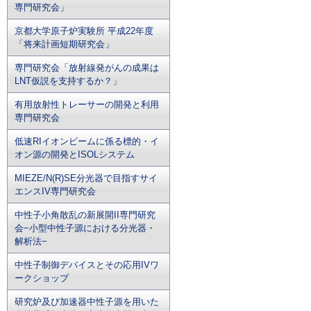
専門研究会」
京都大学原子炉実験所 平成22年度
「将来計画短期研究会」
専門研究会「放射線発がんの成果は
LNT仮説を支持するか？」
有用放射性トレーサーの開発と利用
専門研究会
低速RIイオンビームに係る標的・イ
オン源の開発とISOLシステム
MIEZE/N(R)SE分光器で目指すサイ
エンスIV専門研究会
中性子小角散乱の新展開II専門研究
会−小型中性子源における分光器・
解析法−
中性子制御デバイスとその応用IVワ
ークショップ
研究炉及び加速器中性子源を用いた