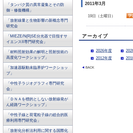
2011年3月
「タンパク質の異常凝集とその防
御・修復機構」
19日（土曜日）
「放射線量と生物影響の新概念専門
研究会
アーカイブ
「MIEZE/N(R)SE分光器で目指すサ
イエンスII専門研究会」
2026年度
20
「材料照射効果の解明と照射技術の
高度化ワークショップ」
2012年度
20
「加速器駆動未臨界炉ワークショッ
プ」
「中性子ラジオグラフィ専門研究
会」
「ＤＮＡを標的としない放射線発が
ん経路ワークショップ」
「中性子線と荷電粒子線の総合的医
療利用専門研究会」
「放射化分析法利用に関する国際化