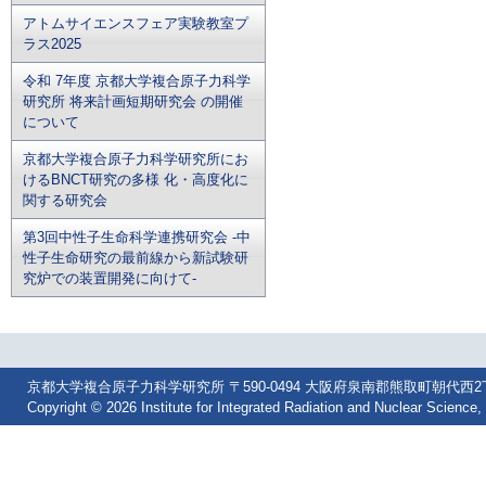
アトムサイエンスフェア実験教室プ
ラス2025
令和 7年度 京都大学複合原子力科学
研究所 将来計画短期研究会 の開催
について
京都大学複合原子力科学研究所にお
けるBNCT研究の多様 化・高度化に
関する研究会
第3回中性子生命科学連携研究会 -中
性子生命研究の最前線から新試験研
究炉での装置開発に向けて-
京都大学複合原子力科学研究所 〒590-0494 大阪府泉南郡熊取町朝代西2丁目 Tel: 07
Copyright © 2026 Institute for Integrated Radiation and Nuclear Science, 