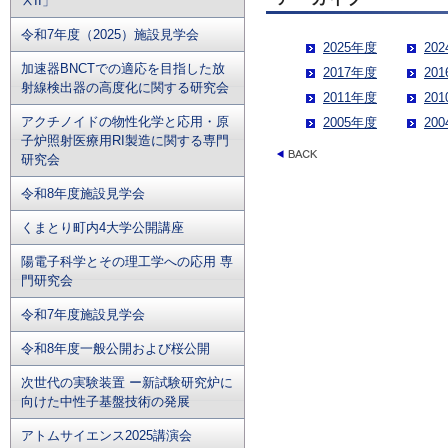
ⅩII」
令和7年度（2025）施設見学会
2025年度
20
加速器BNCTでの適応を目指した放
2017年度
20
射線検出器の高度化に関する研究会
2011年度
20
アクチノイドの物性化学と応用・原
2005年度
20
子炉照射医療用RI製造に関する専門
研究会
令和8年度施設見学会
くまとり町内4大学公開講座
陽電子科学とその理工学への応用 専
門研究会
令和7年度施設見学会
令和8年度一般公開および桜公開
次世代の実験装置 ー新試験研究炉に
向けた中性子基盤技術の発展
アトムサイエンス2025講演会