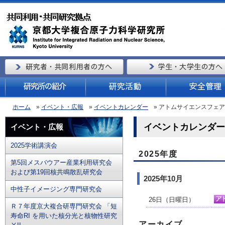
ホーム
»
イベント・広報
»
イベントカレンダー
» アトムサイエンスフェ
イベントカレンダー（
イベント・広報
2025学術講演会
2025年度
第5回メスバウアー産業利用研究会
および第19回核共鳴散乱研究会
2025年10月
中性子イメージング専門研究会
26日（日曜日）
Ｒ７年度京大複合研専門研究会 「短
寿命RI を用いた核分光と核物性研究
アーカイブ