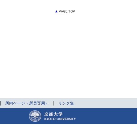
所内ページ（所員専用）
リンク集