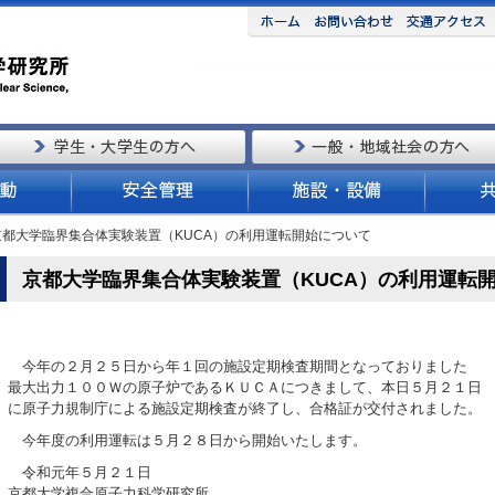
 京都大学臨界集合体実験装置（KUCA）の利用運転開始について
京都大学臨界集合体実験装置（KUCA）の利用運転
今年の２月２５日から年１回の施設定期検査期間となっておりました
最大出力１００Ｗの原子炉であるＫＵＣＡにつきまして、本日５月２１日
に原子力規制庁による施設定期検査が終了し、合格証が交付されました。
今年度の利用運転は５月２８日から開始いたします。
令和元年５月２１日
京都大学複合原子力科学研究所