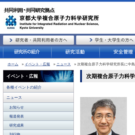
ホーム
»
イベント・広報
»
ニュース
» 次期複合原子力科学研究所長に中
次期複合原子力科学
イベント・広報
各種イベントの紹介
ニュース
お知らせ
報道発表
研究成果
刊行物