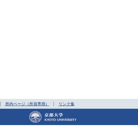
所内ページ（所員専用）
リンク集