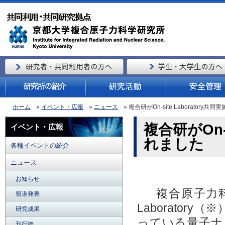
ホーム
»
イベント・広報
»
ニュース
» 複合研がOn-site Laborator
複合研がOn-
イベント・広報
れました
各種イベントの紹介
ニュース
お知らせ
複合原子力科学
報道発表
Laborator
研究成果
っている量子ナ
刊行物