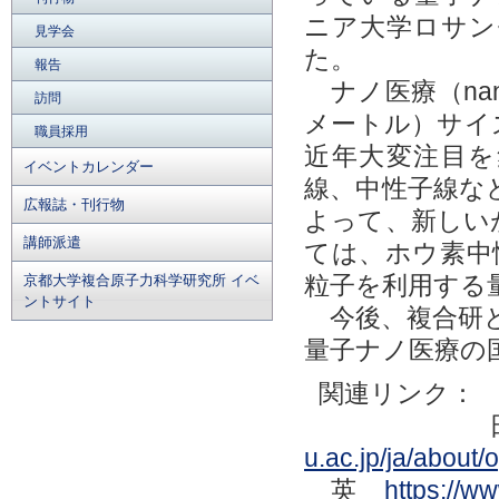
ニア大学ロサン
見学会
た。
報告
ナノ医療（nan
訪問
メートル）サイ
職員採用
近年大変注目を
イベントカレンダー
線、中性子線な
広報誌・刊行物
よって、新しい
講師派遣
ては、ホウ素中
粒子を利用する
京都大学複合原子力科学研究所 イベ
ントサイト
今後、複合研として
量子ナノ医療の
関連リンク：
u.ac.jp/ja/about/
英
https://w