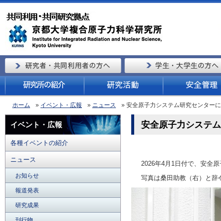
ホーム
»
イベント・広報
»
ニュース
» 安全原子力システム研究センター
安全原子力システム
イベント・広報
各種イベントの紹介
ニュース
2026年4月1日付で、
お知らせ
写真は桑田助教（右）と辞
報道発表
研究成果
刊行物