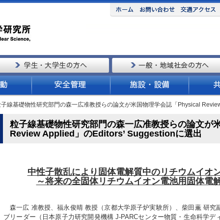
粒子線基礎物性研究部門の森一広准教授らの論文が米国物理学会誌「Physical Review Appli
粒子線基礎物性研究部門の森一広准教授らの論文が米国物
Review Applied」のEditors’ Suggestionに選出
中性子散乱により固体電解質中のリチウムイオ
～将来の全固体リチウムイオン電池用固体電
森一広 准教授、福永俊晴 教授（京都大学原子炉実験所）、柴田薫 研究
ブリーダー（日本原子力研究開発機構 J-PARCセンター物質・生命科学