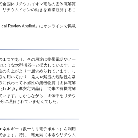
て全固体リチウムイオン電池の固体電解質
、リチウムイオンの動きを直接観測するこ
 Review Applied」にオンラインで掲載
の１つであり、その用途は携帯電話やノー
のような大型機器へと拡大しています。こ
性の向上がより一層求められています。し
液を用いており、発火や漏洩の危険性を常
液に代わって不燃性の無機物質（固体電解
Li
P
S
準安定結晶は、従来の有機電解
7
3
11
ています。しかしながら、固体中をリチウ
十分に理解されていませんでした。
エネルギー（数十ミリ電子ボルト）を利用
できます。特に、軽元素（水素やリチウム