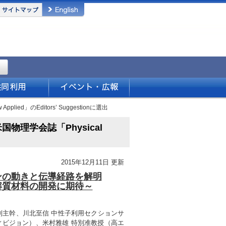
ed」のEditors’ Suggestionに選出
理学会誌「Physical
2015年12月11日 更新
ンの動きと伝導経路を解明
解質材料の開発に期待～
副主幹、川北至信 中性子利用セクションサ
ディビジョン）、米村雅雄 特別准教授（高エ