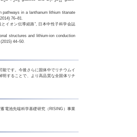
2
2
5
7
3
11
n pathways in a lanthanum lithium titanate
(2014) 76–81.
造とイオン伝導経路”, 日本中性子科学会誌
nal structures and lithium-ion conduction
 (2015) 44–50.
可能です。今後さらに固体中でリチウムイ
解明することで、より高品質な全固体リチ
蓄電池先端科学基礎研究（RISING）事業