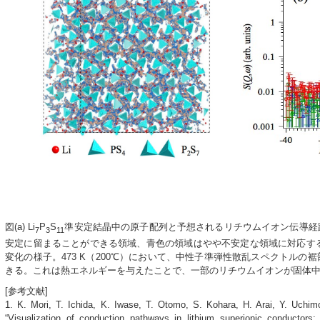
図(a) Li
P
S
準安定結晶中の原子配列と予想されるリチウムイオン伝導経
7
3
11
安定に留まることができる領域、青色の領域はやや不安定な領域に対応する
変化の様子。473 K（200℃）において、中性子準弾性散乱スペクトル
きる。これは熱エネルギーを与えたことで、一部のリチウムイオンが固体
[参考文献]
1. K. Mori, T. Ichida, K. Iwase, T. Otomo, S. Kohara, H. Arai, Y. Uchi
“Visualization of conduction pathways in lithium superionic conductors: 