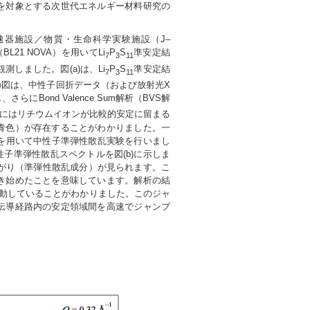
を対象とする次世代エネルギー材料研究の
器施設／物質・生命科学実験施設（J–
L21 NOVA）を用いてLi
P
S
準安定結
7
3
11
しました。図(a)は、Li
P
S
準安定結
7
3
11
図は、中性子回折データ（および放射光X
ond Valence Sum解析（BVS解
内にはリチウムイオンが比較的安定に留まる
青色）が存在することがわかりました。一
を用いて中性子準弾性散乱実験を行いまし
）の中性子準弾性散乱スペクトルを図(b)に示しま
に広がり（準弾性散乱成分）が見られます。こ
き始めたことを意味しています。解析の結
プ移動していることがわかりました。このジャ
伝導経路内の安定領域間を高速でジャンプ