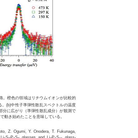
路。橙色の領域はリチウムイオンが比較的
。(b)中性子準弾性散乱スペクトルの温度
の裾部分に広がり（準弾性散乱成分）が観測で
中で動き始めたことを意味している。
moto, Z. Ogumi, Y. Onodera, T. Fukunaga,
Li
S–P
S
glasses and Li
P
S
glass-