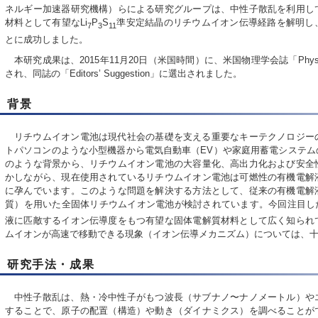
ネルギー加速器研究機構）らによる研究グループは、中性子散乱を利用し
材料として有望なLi
P
S
準安定結晶のリチウムイオン伝導経路を解明し
7
3
11
とに成功しました。
本研究成果は、2015年11月20日（米国時間）に、米国物理学会誌「Physical
され、同誌の「Editors’ Suggestion」に選出されました。
背景
リチウムイオン電池は現代社会の基礎を支える重要なキーテクノロジー
トパソコンのような小型機器から電気自動車（EV）や家庭用蓄電システム
のような背景から、リチウムイオン電池の大容量化、高出力化および安全
かしながら、現在使用されているリチウムイオン電池は可燃性の有機電解
に孕んでいます。このような問題を解決する方法として、従来の有機電解
質）を用いた全固体リチウムイオン電池が検討されています。今回注目した
液に匹敵するイオン伝導度をもつ有望な固体電解質材料として広く知られ
ムイオンが高速で移動できる現象（イオン伝導メカニズム）については、
研究手法・成果
中性子散乱は、熱・冷中性子がもつ波長（サブナノ〜ナノメートル）や
することで、原子の配置（構造）や動き（ダイナミクス）を調べることが