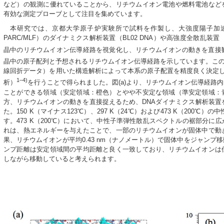
など）の観測に優れていることから、リチウムイオン電池や燃料電池など
有効な測定プローブとして注目を集めています。
本研究では、京都大学原子炉実験所で試料を作製し、大強度陽子加速
PARC/MLF）のダイナミクス解析装置（BL02 DNA）や高強度全散乱装置（B
晶中のリチウムイオン伝導経路を視覚化し、リチウムイオンの動きを直接観測
晶中の原子配列と予想されるリチウムイオン伝導経路を示しています。この
線回折データ）を用いた構造解析によって本系の原子配置を精度良く決定し、さらにB
1–4)
析）
を行うことで得られました。図(a)より、リチウムイオン伝導経路
ことができる領域（安定領域：橙色）とやや不安定な領域（準安定領域：
方、リチウムイオンの動きを直接捉えるため、DNAダイナミクス解析装置
た。150 K（マイナス123℃）、297 K（24℃）および473 K（200℃
す。473 K（200℃）において、中性子準弾性散乱スペクトルの裾部分
れは、熱エネルギーを与えたことで、一部のリチウムイオンが固体中で動
果、リチウムイオンが平均0.43 nm（ナノメートル）で固体中をジャン
ンプ距離は安定領域間の平均距離と良く一致しており、リチウムイオンは
しながら移動していると考えられます。