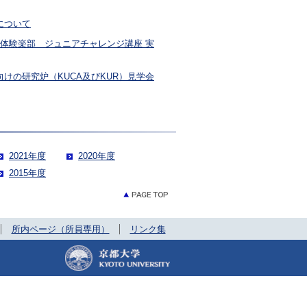
について
 体験楽部 ジュニアチャレンジ講座 実
向けの研究炉（KUCA及びKUR）見学会
2021年度
2020年度
2015年度
所内ページ（所員専用）
リンク集