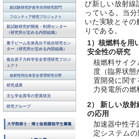
び新しい放射線
新試験研究炉産学共同研究部門
っている。当分
フロンティア研究プロジェクト
いた実験とその
新試験研究炉開発・利用センター
りである。
（研究所が定める内部組織）
1）核燃料を用
量子ビーム生体高分子統合研究セン
ター（研究所が定める内部組織）
安全性の研究
複合原子力科学安全管理研究プロジ
核燃料サイク
ェクト
度（臨界状態
放射性同位体安全管理研究分野
置開発に関す
研究成果
力発電所の燃
主な学会賞等の受賞状況
2） 新しい放
研究グループ
の応用
加速器中性子
定システムの