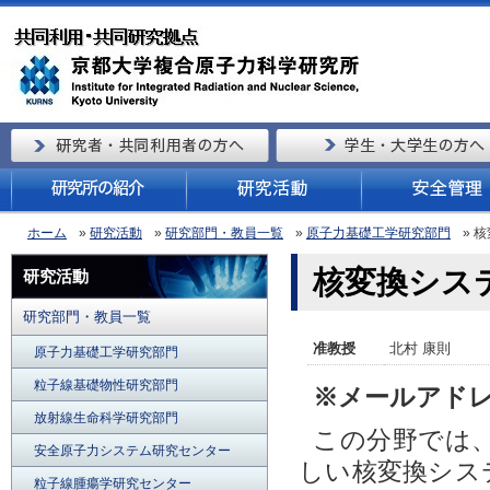
ホーム
»
研究活動
»
研究部門・教員一覧
»
原子力基礎工学研究部門
» 
核変換シ
研究活動
研究部門・教員一覧
准教授
北村 康則
原子力基礎工学研究部門
粒子線基礎物性研究部門
※メールアドレ
放射線生命科学研究部門
この分野では
安全原子力システム研究センター
しい核変換シス
粒子線腫瘍学研究センター