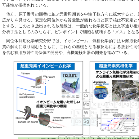
可能性が指摘されている。
他方、原子番号の順番に並ぶ元素周期表を中性子数方向に拡大すると、
広がりを見せる。安定な同位体から質量数が離れるほど原子核は不安定と
とする。このとき放出される放射線は、一般的な化学反応とは文字通り桁
分析手法としてのみならず、ピンポイントで細胞を破壊する「メス」とな
同位体利用化学研究分野では、イオンビーム、気相化学的手法や溶液化
質の解明に取り組むとともに、これらの基礎となる核反応による放射性同
を含む有用放射性同位体の開発や、高機能検出器の開発を進めている。