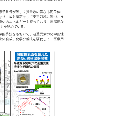
原子番号が等しく質量数の異なる同位体に
なり、放射壊変をして安定領域に近づこう
違いのエネルギーを持っており、高感度な
る力を秘めている。
学的手法をもちいて、超重元素の化学的性
位体合成、化学分離法を駆使して、医療用