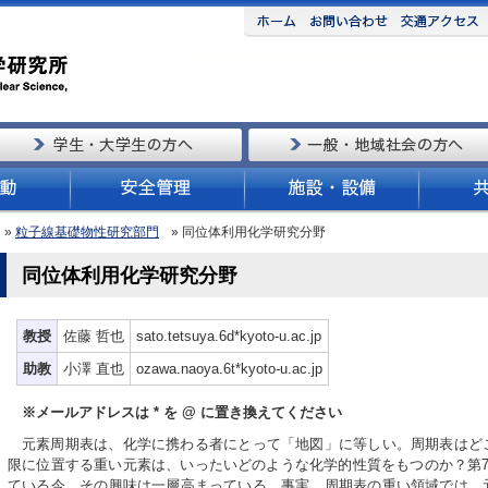
»
粒子線基礎物性研究部門
» 同位体利用化学研究分野
同位体利用化学研究分野
教授
佐藤 哲也
sato.tetsuya.6d*kyoto-u.ac.jp
助教
小澤 直也
ozawa.naoya.6t*kyoto-u.ac.jp
※メールアドレスは * を @ に置き換えてください
元素周期表は、化学に携わる者にとって「地図」に等しい。周期表はど
限に位置する重い元素は、いったいどのような化学的性質をもつのか？第7
ている今、その興味は一層高まっている。事実、周期表の重い領域では、