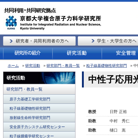
ホーム
»
研究活動
»
研究部門・教員一覧
»
粒子線基礎物性研究部門
» 
中性子応
研究活動
研究部門・教員一覧
原子力基礎工学研究部門
粒子線基礎物性研究部門
教授
日野 正裕
放射線生命科学研究部門
助教
中村 秀仁
安全原子力システム研究センター
助教
樋口 嵩
粒子線腫瘍学研究センター