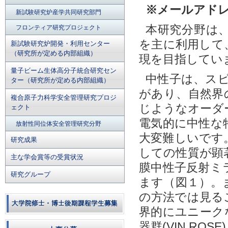
※メールアドレ
新試験研究炉産学共同研究部門
本研究分野は
フロンティア研究プロジェクト
を主に利用して
新試験研究炉開発・利用センター
（研究所が定める内部組織）
現を目指してい
量子ビーム生体高分子統合研究セン
中性子は、スピ
ター（研究所が定める内部組織）
があり、自然界
複合原子力科学安全管理研究プロジ
じようなオーダ
ェクト
電気的に中性な
放射性同位体安全管理研究分野
大変難しいです
研究成果
しての性質が顕
主な学会賞等の受賞状況
膜中性子反射ミ
研究グループ
ます（図１）。
の方法では見る
界的にユニーク
器群(VIN ROS