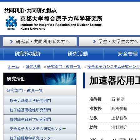
ホーム
»
研究活動
»
研究部門・教員一覧
»
安全原子力システム研究センタ
加速器応用
研究活動
研究部門・教員一覧
准教授
石 禎浩
原子力基礎工学研究部門
准教授
髙橋俊晴
粒子線基礎物性研究部門
助教
上杉智教
放射線生命科学研究部門
助教
浦野雄介
安全原子力システム研究センター
粒子線腫瘍学研究センター