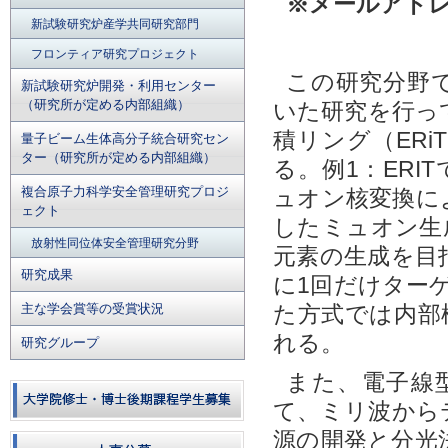
※メールアドレ
新試験研究炉産学共同研究部門
フロンティア研究プロジェクト
この研究分野
新試験研究炉開発・利用センター
（研究所が定める内部組織）
いた研究を行っ
積リング（ER
量子ビーム生体高分子統合研究セン
ター（研究所が定める内部組織）
る。例1：ER
複合原子力科学安全管理研究プロジ
ュオン核変換に
ェクト
したミュオン生成
放射性同位体安全管理研究分野
元素の生成を目
研究成果
に1回だけター
主な学会賞等の受賞状況
た方式では内部
れる。
研究グループ
また、電子線
て、ミリ波から
源の開発と分光