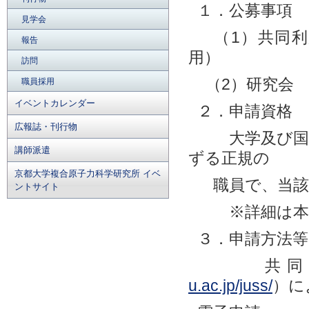
１．公募事項
見学会
（1）共同利
報告
用）
訪問
（2）研究会
職員採用
イベントカレンダー
２．申請資格
広報誌・刊行物
大学及び国・
講師派遣
ずる正規の
京都大学複合原子力科学研究所 イベ
職員で、当該
ントサイト
※詳細は本
３．申請方法等
共同利
u.ac.jp/juss/
）に