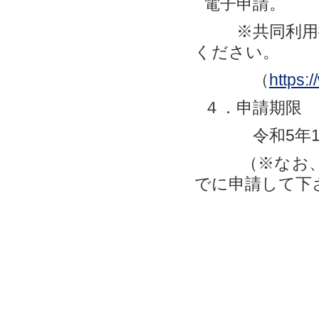
電子申請。
※共同利用掛
ください。
（
https:/
４．申請期限
令和5年10
（※なお、プ
でに申請して下
京都大学
e-mail