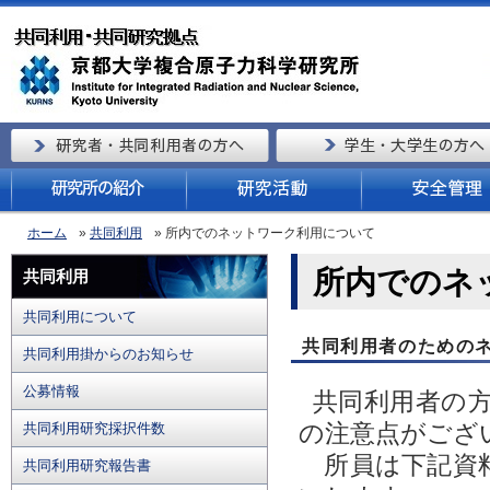
ホーム
»
共同利用
» 所内でのネットワーク利用について
所内でのネ
共同利用
共同利用について
共同利用者のための
共同利用掛からのお知らせ
公募情報
共同利用者の
の注意点がござ
共同利用研究採択件数
所員は下記資料
共同利用研究報告書