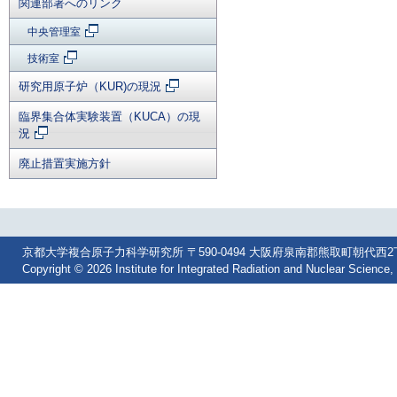
関連部署へのリンク
中央管理室
技術室
研究用原子炉（KUR)の現況
臨界集合体実験装置（KUCA）の現
況
廃止措置実施方針
京都大学複合原子力科学研究所 〒590-0494 大阪府泉南郡熊取町朝代西2丁目 Tel: 07
Copyright © 2026 Institute for Integrated Radiation and Nuclear Science, 