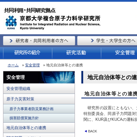
ホーム
»
安全管理
» 地元自治体等との連携
地元自治体等との連
安全管理
安全管理組織
地元自治体等との連
原子力災害対策
研究所の設置にともない、
原子力事業者防災業務計画
特別委員会、同原子力問題対
損害賠償実施方針
関に、KUR及びKUCAの運
地元自治体等との連携