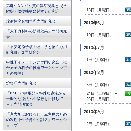
第6回 タンパク質の異常凝集と その
13日（月曜日）
防御・修復機構に関する研究会
放射性廃棄物管理専門研究会
2013年6月
「原子力材料の照射効果」専門研究
10日（月曜日）
会
「不安定原子核の理工学と物性応用
2013年7月
研究III」専門研究会
1日（月曜日）
中性子イメージング専門研究会（複
合原子力科学の推進ワークショップ
2013年8月
との共催）
炉物理専門研究会
5日（月曜日）
「BNCTの新展開－特殊な療法から
24日（土曜日）〜
一般的な療法への移行を目指して
26日（月曜日）
－」専門研究会
2013年9月
「京大炉におけるビーム利用のため
の次期中性子源の検討２」ワークシ
2日（月曜日）
ョップ