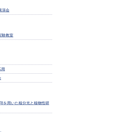
講演会
実験教室
応用
会
RIを用いた核分光と核物性研