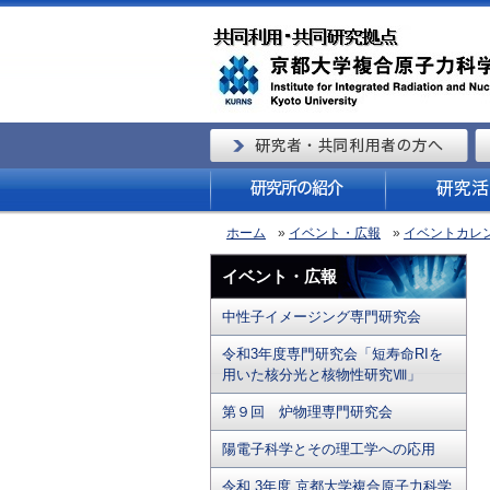
ホーム
»
イベント・広報
»
イベントカレ
イベント・広報
中性子イメージング専門研究会
令和3年度専門研究会「短寿命RIを
用いた核分光と核物性研究Ⅷ」
第９回 炉物理専門研究会
陽電子科学とその理工学への応用
令和 3年度 京都大学複合原子力科学