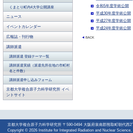
令和5年度学術公開
くまとり町内4大学公開講座
平成30年度学術公開
ニュース
平成27年度学術公開
イベントカレンダー
平成24年度学術公開
広報誌・刊行物
講師派遣
講師派遣 登録テーマ一覧
講師派遣実績（派遣先所在地の市町村
名と件数）
講師派遣申し込みフォーム
京都大学複合原子力科学研究所 イベ
ントサイト
京都大学複合原子力科学研究所 〒590-0494 大阪府泉南郡熊取町朝代西2丁目 Tel: 07
Copyright © 2026 Institute for Integrated Radiation and Nuclear Science, 